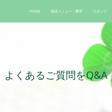
HOME
相談メニュー・費用
スタッフ
あ
る
ご
質
問
を
Q
&
A
に
し