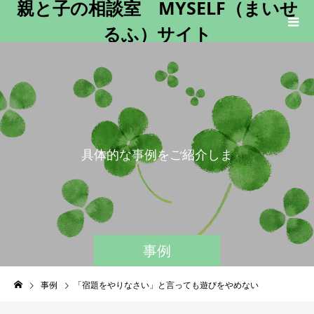
親と子の相談室 MYSELF（まいせ
るふ）サイト
具
体
的
な
事
例
を
ご
紹
介
し
ま
す
。
事例
事例
「宿題をやりなさい」と言っても遊びをやめない