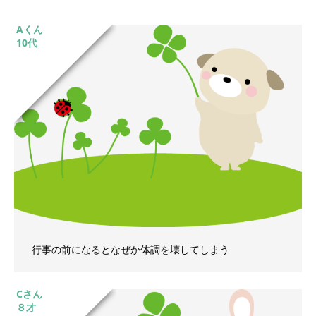
Aくん
10代
行事の前になるとなぜか体調を壊してしまう
Cさん
８才